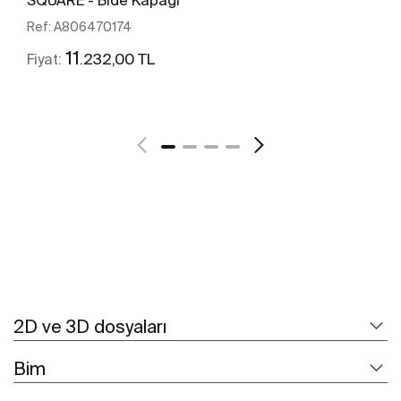
Ref:
A806470174
11
.232,00 TL
Fiyat:
Daha fazlasını gör
2D ve 3D dosyaları
Bim