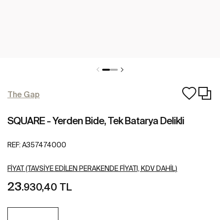
The Gap
SQUARE - Yerden Bide, Tek Batarya Delikli
REF:
A357474000
FIYAT (TAVSIYE EDILEN PERAKENDE FIYATI, KDV DAHIL)
23
.930,40 TL