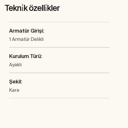
Tekni̇k özelli̇kler
Armatür Girişi:
1 Armatür Delikli
Kurulum Türü:
Ayaklı
Şekil:
Kare