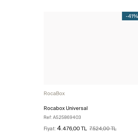
-41
RocaBox
Rocabox Universal
Ref:
A525869403
4
.476,00 TL
Fiyat:
7.524,00 TL