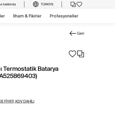
a hakkinda
TÜRKIYE
ler
İlham & Fikirler
Profesyoneller
Geri
ı Termostatik Batarya
r A525869403)
E FIYATI, KDV DAHIL)