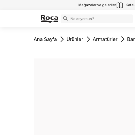
Mağazalar ve galeriler
Katalo
Tüm
Tüm
Tüm
Tü
Ana Sayfa
Ürünler
Armatürler
Ban