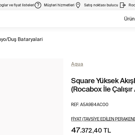
glar ve fiyat listeleri
Müşteri hizmetleri
Satış noktası bulucu
Roc
Ürün
m
yo/Duş Bataryalari
Aqua
Square Yüksek Akışl
(Rocabox İle Çalışı
REF:
A5A9B4AC00
FIYAT (TAVSIYE EDILEN PERAKEND
47
.372,40 TL