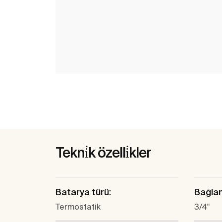
Tekni̇k özelli̇kler
Batarya türü:
Bağlan
Termostatik
3/4"