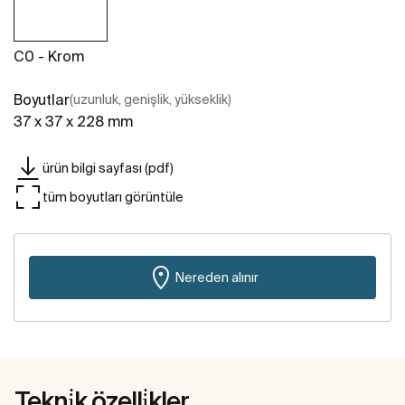
C0 - Krom
Boyutlar
(uzunluk, genişlik, yükseklik)
37 x 37 x 228 mm
ürün bilgi sayfası (pdf)
tüm boyutları görüntüle
Nereden alınır
Tekni̇k özelli̇kler