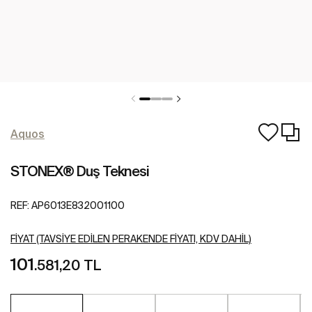
Aquos
STONEX® Duş Teknesi
REF:
AP6013E832001100
FIYAT (TAVSIYE EDILEN PERAKENDE FIYATI, KDV DAHIL)
101
.581,20 TL