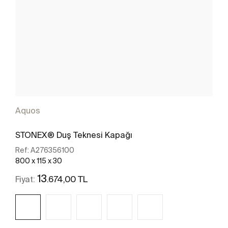
Aquos
STONEX® Duş Teknesi Kapağı
Ref:
A276356100
800 x 115 x 30
13
.674,00 TL
Fiyat: