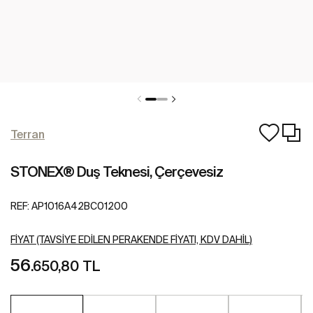
Terran
STONEX® Duş Teknesi, Çerçevesiz
REF:
AP1016A42BC01200
FIYAT (TAVSIYE EDILEN PERAKENDE FIYATI, KDV DAHIL)
56
.650,80 TL