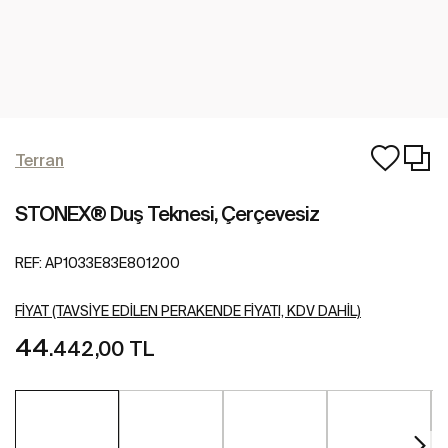
Terran
STONEX® Duş Teknesi, Çerçevesiz
REF:
AP1033E83E801200
FIYAT (TAVSIYE EDILEN PERAKENDE FIYATI, KDV DAHIL)
44
.442,00 TL