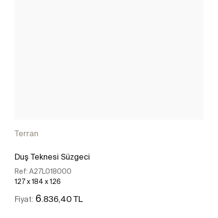
Terran
Duş Teknesi Süzgeci
Ref:
A27L018000
127 x 184 x 126
6
.836,40 TL
Fiyat: