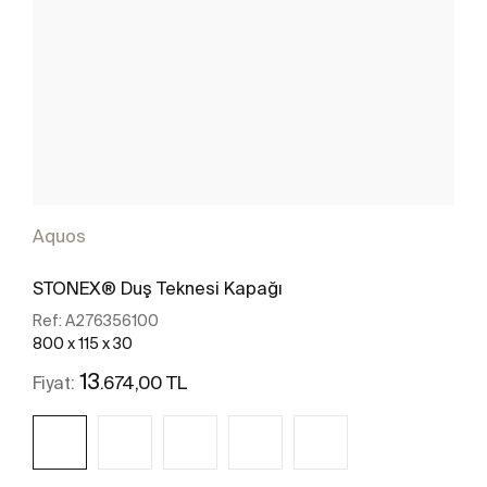
Aquos
STONEX® Duş Teknesi Kapağı
Ref:
A276356100
800 x 115 x 30
13
.674,00 TL
Fiyat: