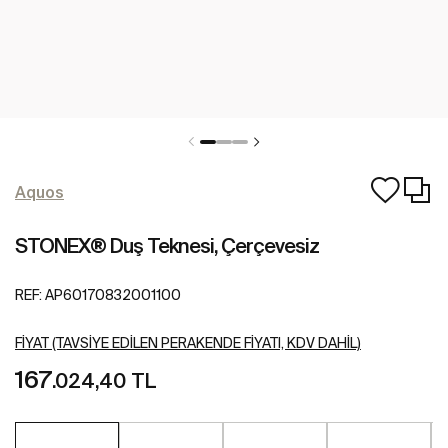
Aquos
STONEX® Duş Teknesi, Çerçevesiz
REF:
AP60170832001100
FIYAT (TAVSIYE EDILEN PERAKENDE FIYATI, KDV DAHIL)
167
.024,40 TL