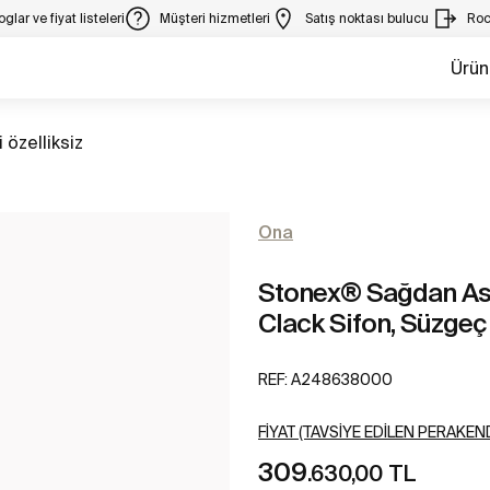
glar ve fiyat listeleri
Müşteri hizmetleri
Satış noktası bulucu
Roc
Ürün
 özelliksiz
Ona
Stonex® Sağdan Asim
Clack Sifon, Süzgeç
REF:
A248638000
FIYAT (TAVSIYE EDILEN PERAKEND
309
.630,00 TL