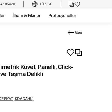
a hakkinda
TÜRKIYE
ler
İlham & Fikirler
Profesyoneller
Geri
etrik Küvet, Panelli, Click-
 ve Taşma Delikli
E FIYATI, KDV DAHIL)