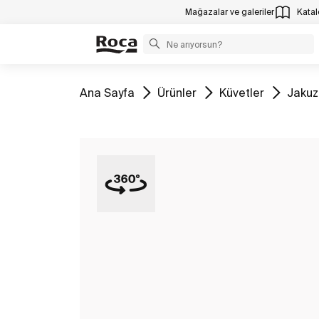
Mağazalar ve galeriler
Katalo
Tüm
Tüm
Tüm
Tüm
Ana Sayfa
Ürünler
Küvetler
Jakuzi