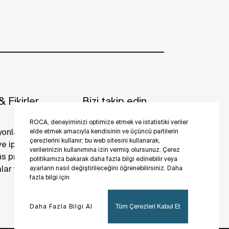
 Fikirler
Bizi takip edin
ROCA, deneyiminizi optimize etmek ve istatistiki veriler
yonlar
elde etmek amacıyla kendisinin ve üçüncü partilerin
çerezlerini kullanır; bu web sitesini kullanarak,
 ve ipuçları
verilerinizin kullanımına izin vermiş olursunuz. Çerez
s projeler
politikamıza bakarak daha fazla bilgi edinebilir veya
ar ve galeriler
ayarların nasıl değiştirileceğini öğrenebilirsiniz. Daha
fazla bilgi için
Daha Fazla Bilgi Al
Tüm Çerezleri Kabul Et