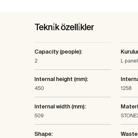
Tekni̇k özelli̇kler
Capacity (people):
Kurulu
2
L pane
Internal height (mm):
Intern
450
1258
Internal width (mm):
Materi
509
STONE
Shape:
Waste