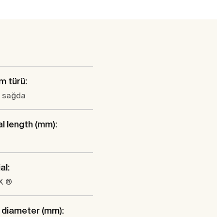
m türü:
l sağda
al length (mm):
al:
X ®
 diameter (mm):