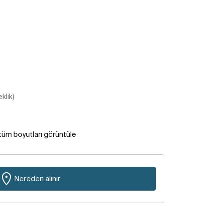
klik)
tüm boyutları görüntüle
Nereden alınır