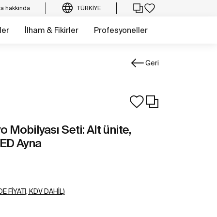
a hakkinda
TÜRKIYE
ler
İlham & Fikirler
Profesyoneller
Geri
Mobilyası Seti: Alt ünite,
LED Ayna
E FIYATI, KDV DAHIL)