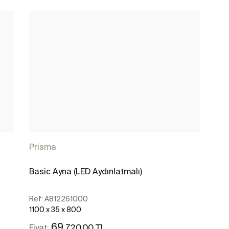
Prisma
Basic Ayna (LED Aydınlatmalı)
Ref:
A812261000
1100 x 35 x 800
69
.720,00 TL
Fiyat: