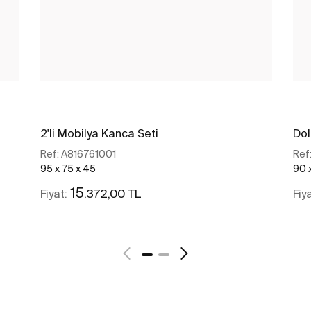
2'li Mobilya Kanca Seti
Dol
Ref:
A816761001
Ref
95 x 75 x 45
90 
15
.372,00 TL
Fiyat:
Fiy
Daha fazlasını gör