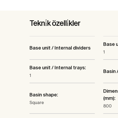
Tekni̇k özelli̇kler
Base u
Base unit / Internal dividers
1
Base unit / Internal trays:
Basin 
1
Dimens
Basin shape:
(mm):
Square
800