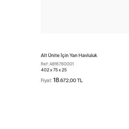
Alt Ünite İçin Yan Havluluk
Ref:
A816760001
402 x 75 x 25
18
.672,00 TL
Fiyat:
Daha fazlasını gör