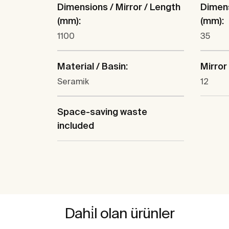
Dimensions / Mirror / Length
Dimens
(mm):
(mm):
1100
35
Material / Basin:
Mirror 
Seramik
12
Space-saving waste
included
Dahi̇l olan ürünler