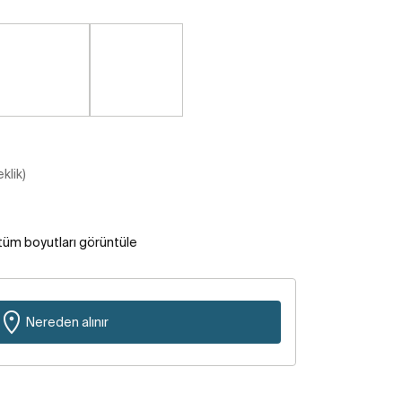
klik)
tüm boyutları görüntüle
Nereden alınır