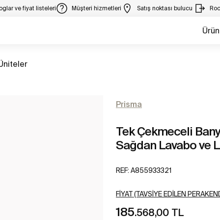
glar ve fiyat listeleri
Müşteri hizmetleri
Satış noktası bulucu
Roc
Ürün
m
Üniteler
Prisma
Tek Çekmeceli Banyo 
Sağdan Lavabo ve 
REF:
A855933321
FIYAT (TAVSIYE EDILEN PERAKEND
185
.568,00 TL