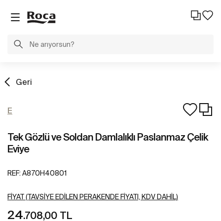
Geri
E
Tek Gözlü ve Soldan Damlalıklı Paslanmaz Çelik
Eviye
REF:
A870H40801
FIYAT (TAVSIYE EDILEN PERAKENDE FIYATI, KDV DAHIL)
24
.708,00 TL