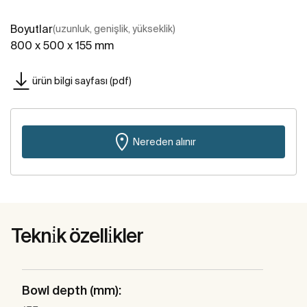
Boyutlar
(uzunluk, genişlik, yükseklik)
800 x 500 x 155 mm
ürün bilgi sayfası (pdf)
Nereden alınır
Tekni̇k özelli̇kler
Bowl depth (mm):