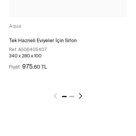
Aqua
Tek Hazneli Eviyeler İçin Sifon
Ref:
A506405407
340 x 280 x 100
975
,60 TL
Fiyat:
Daha fazlasını gör