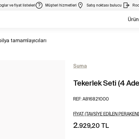
glar ve fiyat listeleri
Müşteri hizmetleri
Satış noktası bulucu
Roc
Ürün
m
ilya tamamlayıcıları
Suma
Tekerlek Seti (4 Ade
REF:
A816821000
FIYAT (TAVSIYE EDILEN PERAKEND
2
.929,20 TL