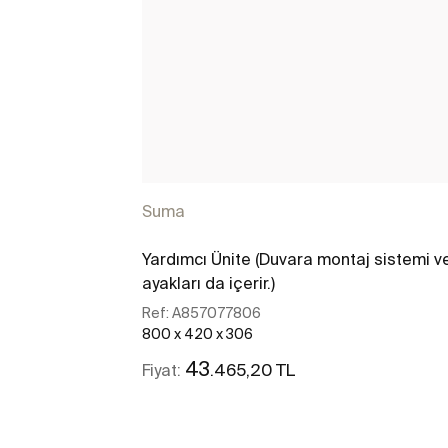
Suma
Yardımcı Ünite (Duvara montaj sistemi v
ayakları da içerir.)
Ref:
A857077806
800 x 420 x 306
43
.465,20 TL
Fiyat:
Daha fazlasını gör