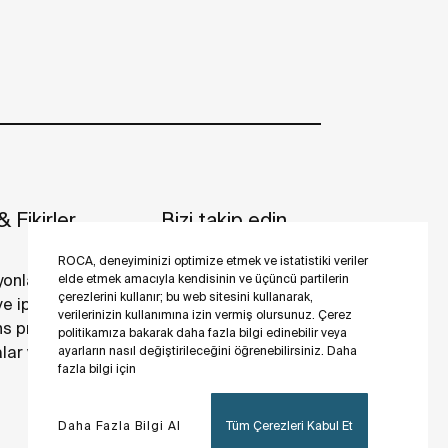
 Fikirler
Bizi takip edin
ROCA, deneyiminizi optimize etmek ve istatistiki veriler
yonlar
elde etmek amacıyla kendisinin ve üçüncü partilerin
çerezlerini kullanır; bu web sitesini kullanarak,
 ve ipuçları
verilerinizin kullanımına izin vermiş olursunuz. Çerez
s projeler
politikamıza bakarak daha fazla bilgi edinebilir veya
ar ve galeriler
ayarların nasıl değiştirileceğini öğrenebilirsiniz. Daha
fazla bilgi için
Daha Fazla Bilgi Al
Tüm Çerezleri Kabul Et