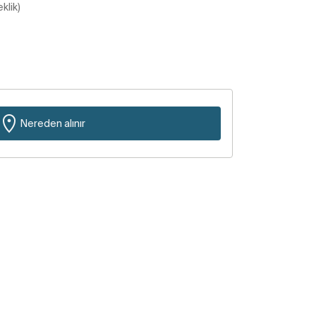
klik)
Nereden alınır