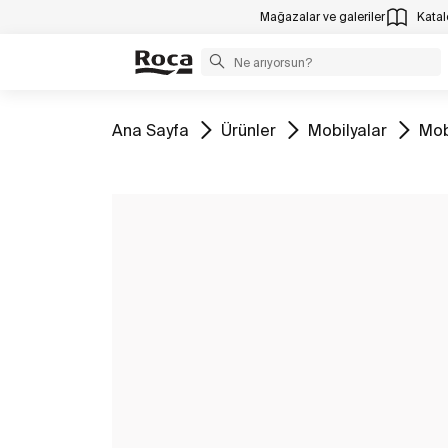
Mağazalar ve galeriler
Katalo
Tüm
Tüm
Tüm
Tü
Ana Sayfa
Ürünler
Mobilyalar
Mob