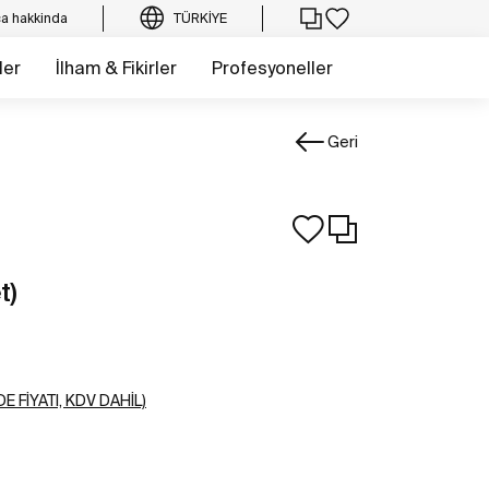
a hakkinda
TÜRKIYE
ler
İlham & Fikirler
Profesyoneller
Geri
t)
E FIYATI, KDV DAHIL)