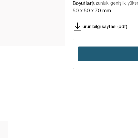
Boyutlar
(uzunluk, genişlik, yükse
50 x 50 x 70 mm
ürün bilgi sayfası (pdf)