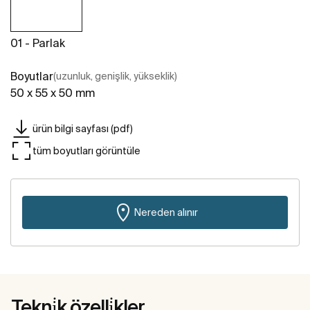
01 - Parlak
Boyutlar
(uzunluk, genişlik, yükseklik)
50 x 55 x 50 mm
ürün bilgi sayfası (pdf)
tüm boyutları görüntüle
Nereden alınır
Tekni̇k özelli̇kler