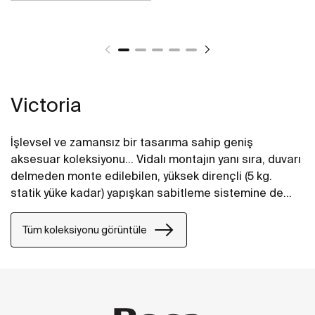
Victoria
İşlevsel ve zamansız bir tasarıma sahip geniş
aksesuar koleksiyonu... Vidalı montajın yanı sıra, duvarı
delmeden monte edilebilen, yüksek dirençli (5 kg.
statik yüke kadar) yapışkan sabitleme sistemine de
sahiptir. Ev banyoları, kamusal alanlar ve hareket
kabiliyeti kısıtlı kişiler için mükemmel bir seçenek.
Tüm koleksiyonu görüntüle