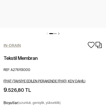
IN-DRAIN
Tekstil Membran
REF:
A276113000
FIYAT (TAVSIYE EDILEN PERAKENDE FIYATI, KDV DAHIL)
9
.526,80 TL
Boyutlar
(uzunluk, genişlik, yükseklik)