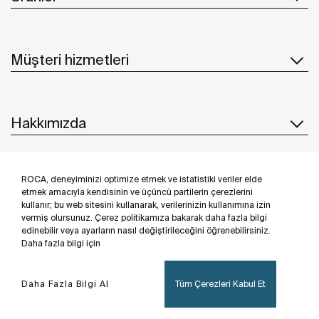
Müşteri hizmetleri
Hakkımızda
ROCA, deneyiminizi optimize etmek ve istatistiki veriler elde
İlham & Fikirler
etmek amacıyla kendisinin ve üçüncü partilerin çerezlerini
kullanır; bu web sitesini kullanarak, verilerinizin kullanımına izin
Bizi takip edin
vermiş olursunuz. Çerez politikamıza bakarak daha fazla bilgi
edinebilir veya ayarların nasıl değiştirileceğini öğrenebilirsiniz.
Daha fazla bilgi için
Daha Fazla Bilgi Al
Tüm Çerezleri Kabul Et
Privacy Policy
Legal notice
Cookies policy
©Copyright 2026 - Roca Sanitario S.A.U.