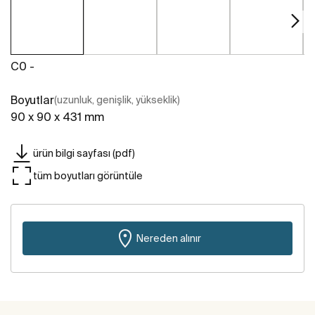
C0 -
Boyutlar
(uzunluk, genişlik, yükseklik)
90 x 90 x 431 mm
ürün bilgi sayfası (pdf)
tüm boyutları görüntüle
Nereden alınır