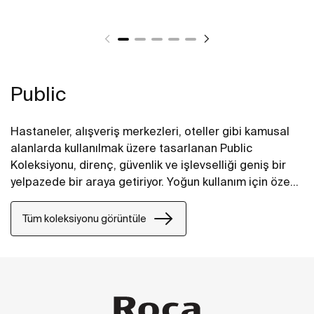
Public
Hastaneler, alışveriş merkezleri, oteller gibi kamusal
alanlarda kullanılmak üzere tasarlanan Public
Koleksiyonu, direnç, güvenlik ve işlevselliği geniş bir
yelpazede bir araya getiriyor. Yoğun kullanım için özel
olarak tasarlanan koleksiyondaki tüm ürünler, son
derece dayanıklı malzemelerle üretiliyor.
Tüm koleksiyonu görüntüle