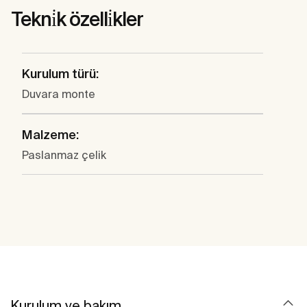
Tekni̇k özelli̇kler
Kurulum türü:
Duvara monte
Malzeme:
Paslanmaz çelik
Kurulum ve bakım