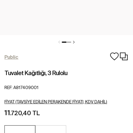
Public
Tuvalet Kağıtlığı, 3 Rulolu
REF:
A817409001
FIYAT (TAVSIYE EDILEN PERAKENDE FIYATI, KDV DAHIL)
11
.720,40 TL