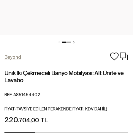
Beyond
Unik İki Çekmeceli Banyo Mobilyası: Alt Ünite ve
Lavabo
REF:
A851454402
FIYAT (TAVSIYE EDILEN PERAKENDE FIYATI, KDV DAHIL)
220
.704,00 TL