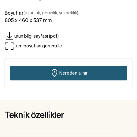
Boyutlar
(uzunluk, genişlik, yükseklik)
805 x 460 x 537 mm
ürün bilgi sayfası (pdf)
tüm boyutları görüntüle
Nereden alınır
Tekni̇k özelli̇kler