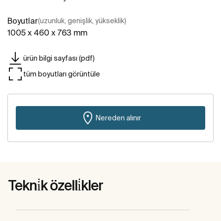
Boyutlar
(uzunluk, genişlik, yükseklik)
1005 x 460 x 763 mm
ürün bilgi sayfası (pdf)
tüm boyutları görüntüle
Nereden alınır
Tekni̇k özelli̇kler