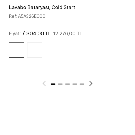
Lavabo Bataryası, Cold Start
Ref:
A5A326EC00
7
.304,00 TL
Fiyat:
12.276,00 TL
Daha fazlasını gör