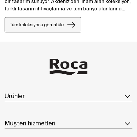
bir tasarım sunuyor. Akdeniz'den ilham alan koleksiyon,
farklı tasarım ihtiyaçlarına ve tüm banyo alanlarına
uyarlanabilen geniş ürün yelpazesinin yanı sıra
Roca’nın son yeniliklerini de barındırıyor.
Tüm koleksiyonu görüntüle
Ürünler
Müşteri hizmetleri