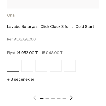
Ona
Lavabo Bataryası, Click Clack Sifonlu, Cold Start
Ref:
A5A3A9EC00
8
.953,00 TL
Fiyat:
15.048,00 TL
+ 3 seçenekler
Daha fazlasını gör