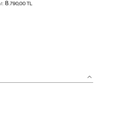
8
.790,00 TL
at:
Daha fazlasını gör