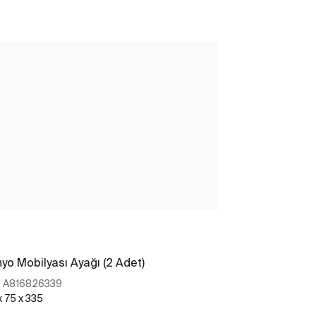
yo Mobilyası Ayağı (2 Adet)
:
A816826339
x 75 x 335