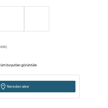
klik)
tüm boyutları görüntüle
Nereden alınır