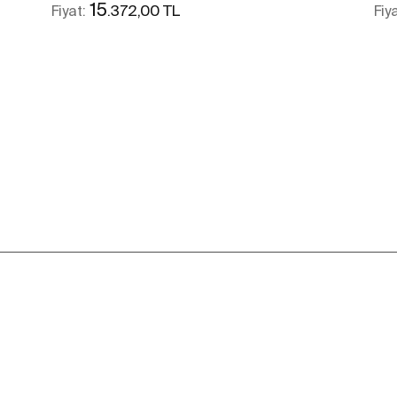
15
.372,00 TL
Fiyat:
Fiy
Daha fazlasını gör