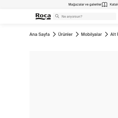
Mağazalar ve galeriler
Katalo
Tüm
Tüm
Tüm
Tü
Ana Sayfa
Ürünler
Mobilyalar
Alt 