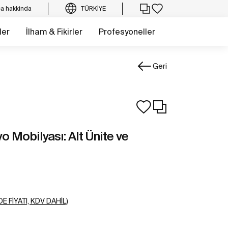
a hakkinda
TÜRKIYE
ler
İlham & Fikirler
Profesyoneller
Geri
o Mobilyası: Alt Ünite ve
E FIYATI, KDV DAHIL)