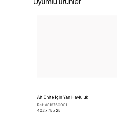
Uyumlu ürünler
Alt Ünite İçin Yan Havluluk
Ref:
A816760001
402 x 75 x 25