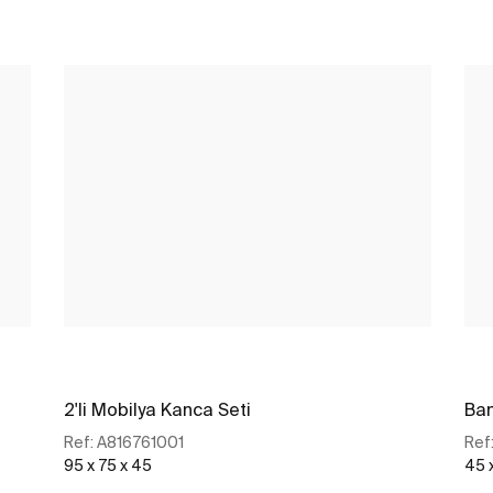
2'li Mobilya Kanca Seti
Ban
Ref:
A816761001
Ref
95 x 75 x 45
45 