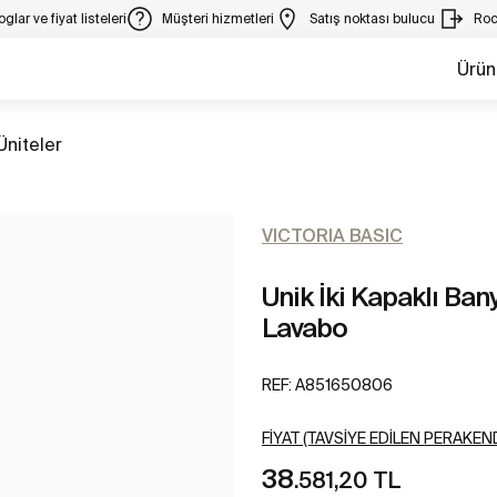
glar ve fiyat listeleri
Müşteri hizmetleri
Satış noktası bulucu
Roc
Ürün
m
Üniteler
VICTORIA BASIC
Unik İki Kapaklı Bany
Lavabo
REF:
A851650806
FIYAT (TAVSIYE EDILEN PERAKEND
38
.581,20 TL