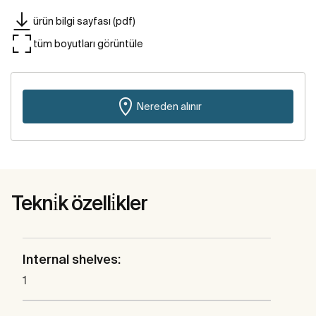
ürün bilgi sayfası (pdf)
tüm boyutları görüntüle
Nereden alınır
Tekni̇k özelli̇kler
Internal shelves:
1