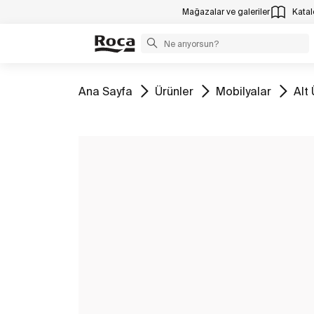
Mağazalar ve galeriler
Katalo
Tüm
Tüm
Tüm
Tü
Ana Sayfa
Ürünler
Mobilyalar
Alt 