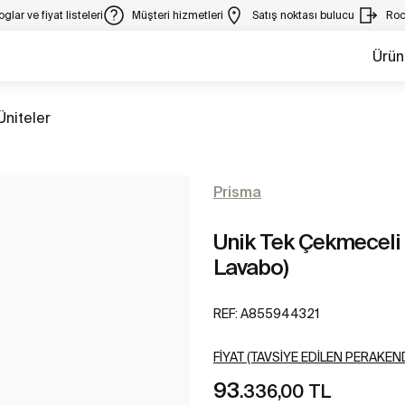
glar ve fiyat listeleri
Müşteri hizmetleri
Satış noktası bulucu
Roc
Ürün
m
Üniteler
Prisma
Unik Tek Çekmeceli 
Lavabo)
REF:
A855944321
FIYAT (TAVSIYE EDILEN PERAKEND
93
.336,00 TL