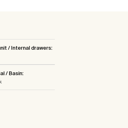
nit / Internal drawers:
al / Basin:
k