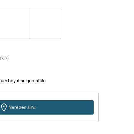
klik)
tüm boyutları görüntüle
Nereden alınır