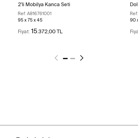
2'li Mobilya Kanca Seti
Dol
Ref:
A816761001
Ref
95 x 75 x 45
90 
15
.372,00 TL
Fiyat:
Fiy
Daha fazlasını gör