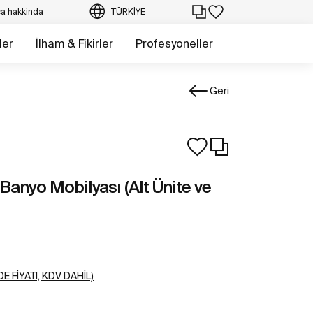
a hakkinda
TÜRKIYE
ler
İlham & Fikirler
Profesyoneller
Geri
Banyo Mobilyası (Alt Ünite ve
E FIYATI, KDV DAHIL)