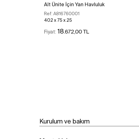
Alt Ünite İçin Yan Havluluk
Ref:
A816760001
402 x 75 x 25
18
.672,00 TL
Fiyat:
Daha fazlasını gör
Kurulum ve bakım