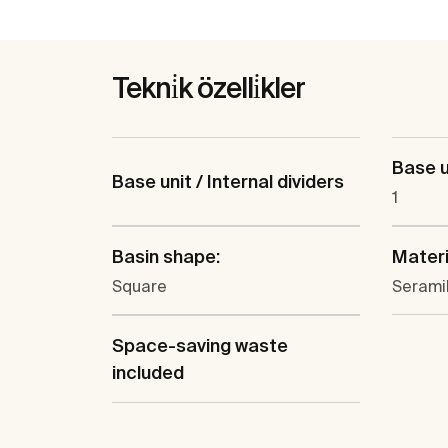
Tekni̇k özelli̇kler
Base u
Base unit / Internal dividers
1
Basin shape:
Materi
Square
Serami
Space-saving waste
included