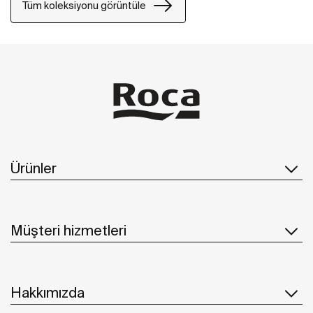
aksesuarlar kolayca vidalarla duvara sabitlenebiliyor.
Tüm koleksiyonu görüntüle
Ürünler
Müşteri hizmetleri
Hakkımızda