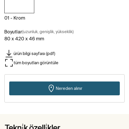
01 - Krom
Boyutlar
(uzunluk, genişlik, yükseklik)
80 x 420 x 46 mm
ürün bilgi sayfası (pdf)
tüm boyutları görüntüle
Nereden alınır
Tekni̇k özelli̇kler