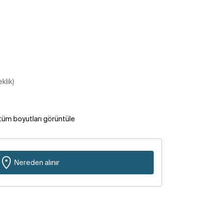
klik)
tüm boyutları görüntüle
Nereden alınır