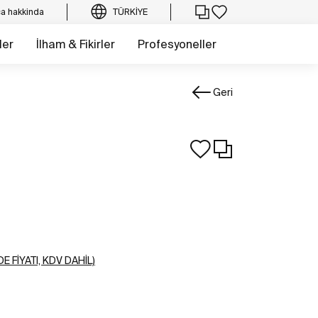
a hakkinda
TÜRKIYE
ler
İlham & Fikirler
Profesyoneller
Geri
E FIYATI, KDV DAHIL)