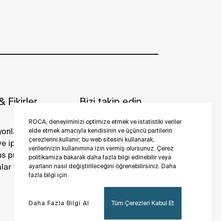
 Fikirler
Bizi takip edin
ROCA, deneyiminizi optimize etmek ve istatistiki veriler
yonlar
elde etmek amacıyla kendisinin ve üçüncü partilerin
çerezlerini kullanır; bu web sitesini kullanarak,
 ve ipuçları
verilerinizin kullanımına izin vermiş olursunuz. Çerez
s projeler
politikamıza bakarak daha fazla bilgi edinebilir veya
ar ve galeriler
ayarların nasıl değiştirileceğini öğrenebilirsiniz. Daha
fazla bilgi için
Daha Fazla Bilgi Al
Tüm Çerezleri Kabul Et