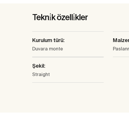
Tekni̇k özelli̇kler
Kurulum türü:
Malze
Duvara monte
Paslan
Şekil:
Straight