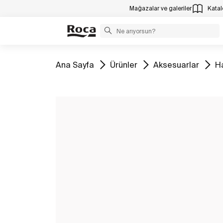
Mağazalar ve galeriler
Katalo
Tüm
Tüm
Tüm
T
Ana Sayfa
Ürünler
Aksesuarlar
Ha