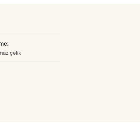
me:
maz çelik