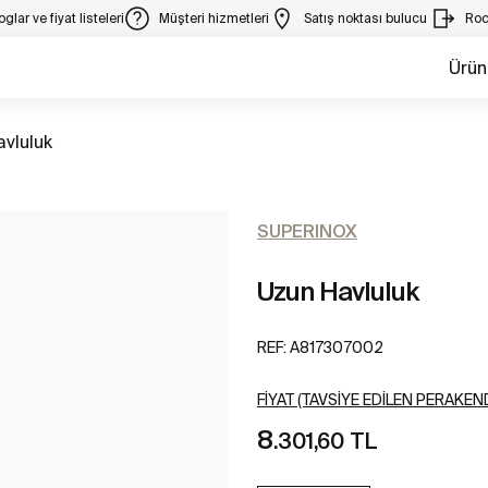
glar ve fiyat listeleri
Müşteri hizmetleri
Satış noktası bulucu
Roc
Ürün
üm
vluluk
SUPERINOX
Uzun Havluluk
REF:
A817307002
FIYAT (TAVSIYE EDILEN PERAKEND
8
.301,60 TL