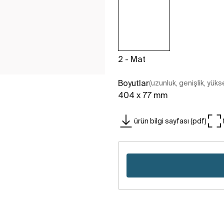
2 - Mat
Boyutlar
(uzunluk, genişlik, yükse
404 x 77 mm
ürün bilgi sayfası (pdf)