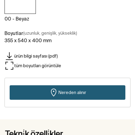
00 - Beyaz
Boyutlar
(uzunluk, genişlik, yükseklik)
355 x 540 x 400 mm
ürün bilgi sayfası (pdf)
tüm boyutları görüntüle
Nereden alınır
Tekni̇k özelli̇kler