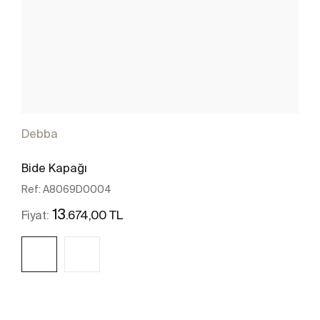
Debba
Bide Kapağı
Ref:
A8069D0004
13
.674,00 TL
Fiyat:
Daha fazlasını gör