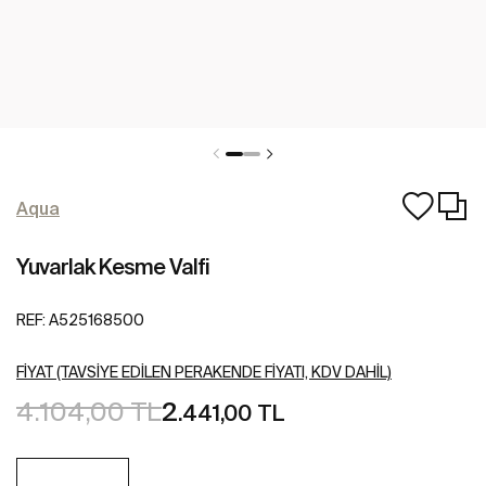
Aqua
Yuvarlak Kesme Valfi
REF:
A525168500
FIYAT (TAVSIYE EDILEN PERAKENDE FIYATI, KDV DAHIL)
4.104,00 TL
2
.441,00 TL