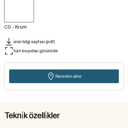
C0 - Krom
ürün bilgi sayfası (pdf)
tüm boyutları görüntüle
Nereden alınır
Tekni̇k özelli̇kler