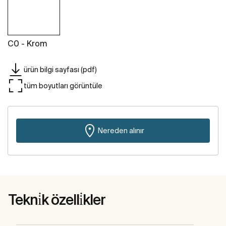
C0 - Krom
ürün bilgi sayfası (pdf)
tüm boyutları görüntüle
Nereden alınır
Tekni̇k özelli̇kler