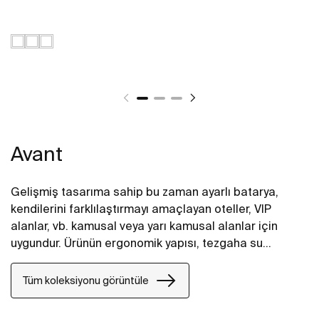
Avant
Gelişmiş tasarıma sahip bu zaman ayarlı batarya,
kendilerini farklılaştırmayı amaçlayan oteller, VIP
alanlar, vb. kamusal veya yarı kamusal alanlar için
uygundur. Ürünün ergonomik yapısı, tezgaha su
sıçramalarını önleyen bütünleşmiş ve zarif bir
tasarımın ürünüdür. SOFT push (yumuşak basma)
Tüm koleksiyonu görüntüle
düğmesinden dolayı, bu ürün yaşlılar ve çocuklar için
kullanıcı dostu bir çözümdür.