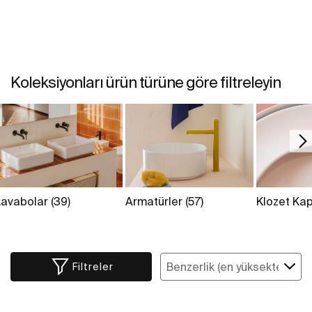
Koleksiyonları ürün türüne göre filtreleyin
Lavabolar
(39)
Armatürler
(57)
Klozet Kap
Filtreler