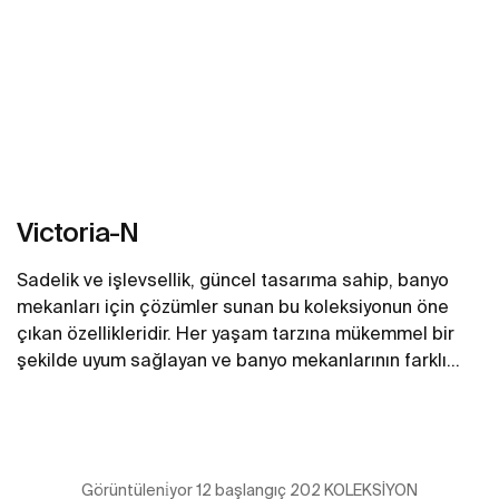
Victoria-N
Sadelik ve işlevsellik, güncel tasarıma sahip, banyo
mekanları için çözümler sunan bu koleksiyonun öne
çıkan özellikleridir. Her yaşam tarzına mükemmel bir
şekilde uyum sağlayan ve banyo mekanlarının farklı
kompozisyonlarla özelleştirilmesine olanak tanıyan
Daha fazlasını gör
güzel bir seçenek.
Görüntüleni̇yor 12 başlangıç 202 KOLEKSİYON