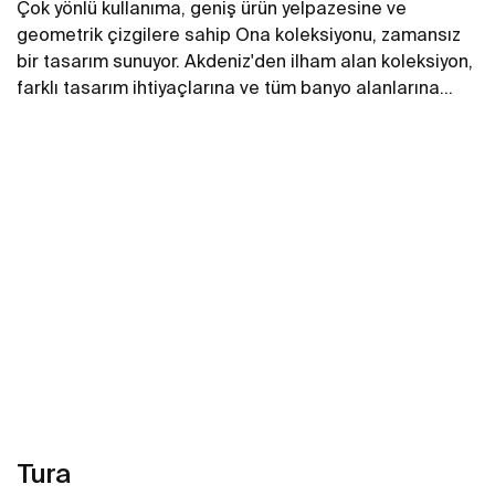
Çok yönlü kullanıma, geniş ürün yelpazesine ve
geometrik çizgilere sahip Ona koleksiyonu, zamansız
bir tasarım sunuyor. Akdeniz'den ilham alan koleksiyon,
farklı tasarım ihtiyaçlarına ve tüm banyo alanlarına
uyarlanabilen geniş ürün yelpazesinin yanı sıra Roca’nın
Daha fazlasını gör
son yeniliklerini de barındırıyor.
Tura