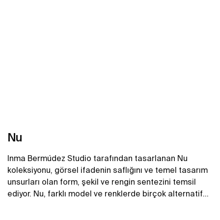
Nu
Inma Bermúdez Studio tarafından tasarlanan Nu
koleksiyonu, görsel ifadenin saflığını ve temel tasarım
unsurları olan form, şekil ve rengin sentezini temsil
ediyor. Nu, farklı model ve renklerde birçok alternatif
sunarak banyoları kişiselleştirmek için birden fazla
Daha fazlasını gör
çözüm sunarken, yaratıcılığa da olanak tanıyor.