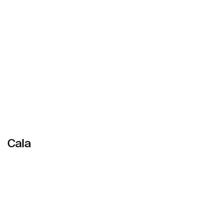
Cala
Daha fazlasını gör