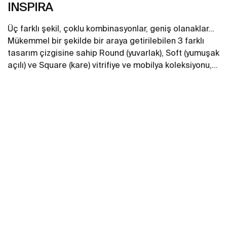
INSPIRA
Üç farklı şekil, çoklu kombinasyonlar, geniş olanaklar...
Mükemmel bir şekilde bir araya getirilebilen 3 farklı
tasarım çizgisine sahip Round (yuvarlak), Soft (yumuşak
açılı) ve Square (kare) vitrifiye ve mobilya koleksiyonu,
her tarz banyo mekanlarına hayat veriyor.
Daha fazlasını gör