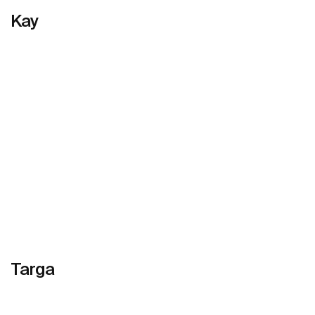
Kay
Daha fazlasını gör
Targa
Daha fazlasını gör