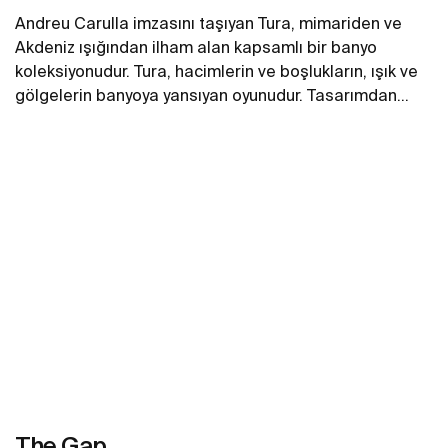
Andreu Carulla imzasını taşıyan Tura, mimariden ve
Akdeniz ışığından ilham alan kapsamlı bir banyo
koleksiyonudur. Tura, hacimlerin ve boşlukların, ışık ve
gölgelerin banyoya yansıyan oyunudur. Tasarımdan
kullanılan teknolojiye, geri dönüştürülmüş
Daha fazlasını gör
malzemelerden plastik içermeyen ambalajlara kadar
koleksiyonun her detayında yenilik ve sürdürülebilirlik
kendini gösterir.
The Gap