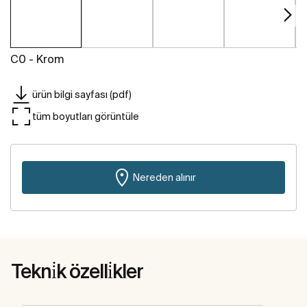
C0 - Krom
ürün bilgi sayfası (pdf)
tüm boyutları görüntüle
Nereden alınır
Tekni̇k özelli̇kler