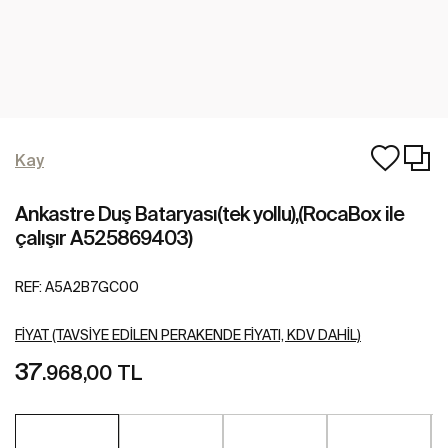
Kay
Ankastre Duş Bataryası(tek yollu),(RocaBox ile
çalışır A525869403)
REF:
A5A2B7GC00
FIYAT (TAVSIYE EDILEN PERAKENDE FIYATI, KDV DAHIL)
37
.968,00 TL