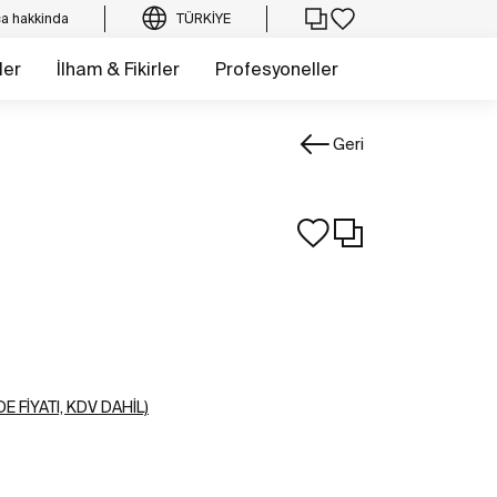
a hakkinda
TÜRKIYE
ler
İlham & Fikirler
Profesyoneller
Geri
E FIYATI, KDV DAHIL)