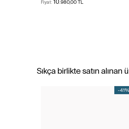
10
.980,00 TL
Fiyat:
Daha fazlasını gör
Sıkça birlikte satın alınan 
-41