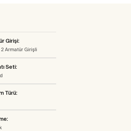
r Girişi:
2 Armatür Girişli
tı Seti:
ed
m Türü:
me:
k