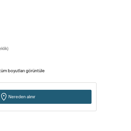
klik)
tüm boyutları görüntüle
Nereden alınır