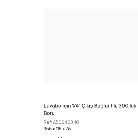
Lavabo için 1/4" Çıkış Bağlantılı, 300’lük
Boru
Ref:
A506403110
355 x 115 x 75