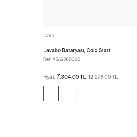
Cala
Lavabo Bataryası, Cold Start
Ref:
A5A326EC00
7
.304,00 TL
Fiyat:
12.276,00 TL
Daha fazlasını gör