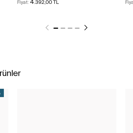
4
.392,00 TL
Fiyat:
Fiy
Daha fazlasını gör
ürünler
%