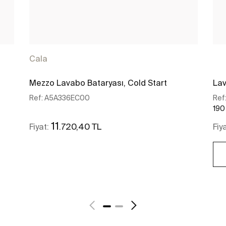
Cala
Mezzo Lavabo Bataryası, Cold Start
Lav
Ref:
A5A336EC00
Ref
190
11
.720,40 TL
Fiyat:
Fiy
Daha fazlasını gör