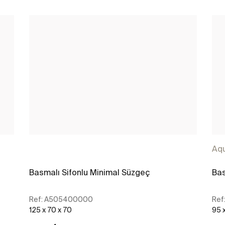
Aq
Basmalı Sifonlu Minimal Süzgeç
Bas
Ref:
A505400000
Ref
125 x 70 x 70
95 