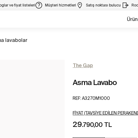
glar ve fiyat listeleri
Müşteri hizmetleri
Satış noktası bulucu
Roc
Ürün
a lavabolar
The Gap
Asma Lavabo
REF:
A3270M1000
FIYAT (TAVSIYE EDILEN PERAKEND
29
.790,00 TL