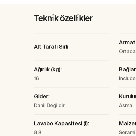
Tekni̇k özelli̇kler
Armatü
Alt Tarafı Sırlı
Ortada 
Ağırlık (kg):
Bağlan
16
Includ
Gider:
Kurulu
Dahil Değildir
Asma
Lavabo Kapasitesi (l):
Malze
8.8
Serami