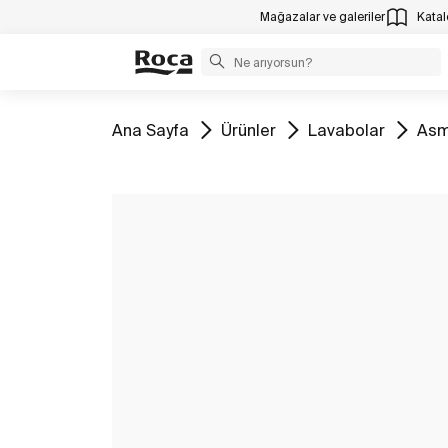
Mağazalar ve galeriler
Katalo
Tüm
Tüm
Tüm
Tüm
Ana Sayfa
Ürünler
Lavabolar
Asm