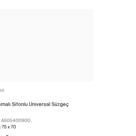
ua
Aqua
malı Sifonlu Universal Süzgeç
Basmalı Sifonl
Kapak
:
A505400900
Ref:
A5054010
x 75 x 70