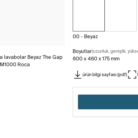
00 - Beyaz
Boyutlar
(uzunluk, genişlik, yükse
600 x 460 x 175 mm
ürün bilgi sayfası (pdf)