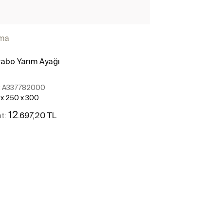
ma
abo Yarım Ayağı
:
A337782000
 x 250 x 300
12
.697,20 TL
at:
Daha fazlasını gör