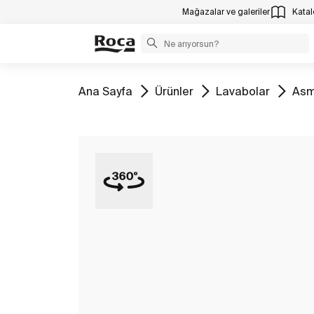
Mağazalar ve galeriler
Katalo
Tüm
Tüm
Tüm
Tüm
Ana Sayfa
Ürünler
Lavabolar
Asm