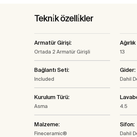
Tekni̇k özelli̇kler
Armatür Girişi:
Ağırlık 
Ortada 2 Armatür Girişli
13
Bağlantı Seti:
Gider:
Included
Dahil D
Kurulum Türü:
Lavabo
Asma
4.5
Malzeme:
Sifon:
Fineceramic®
Dahil D