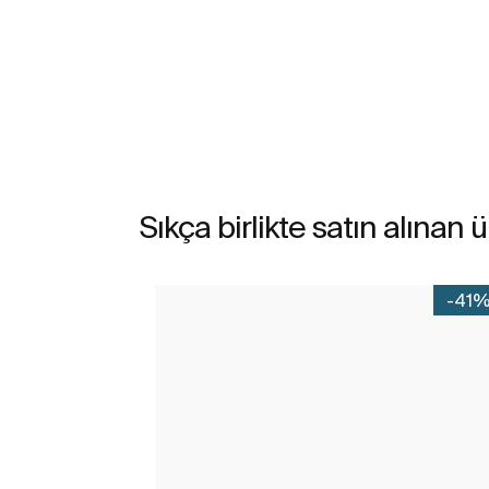
Daha fazlasını gör
Sıkça birlikte satın alınan 
-41