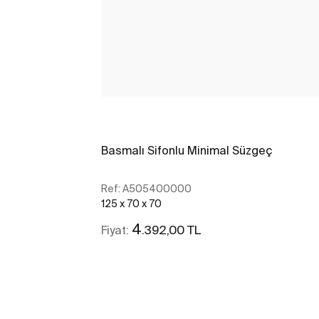
Basmalı Sifonlu Minimal Süzgeç
Ref:
A505400000
125 x 70 x 70
4
.392,00 TL
Fiyat: