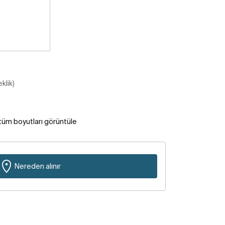
klik)
tüm boyutları görüntüle
Nereden alınır