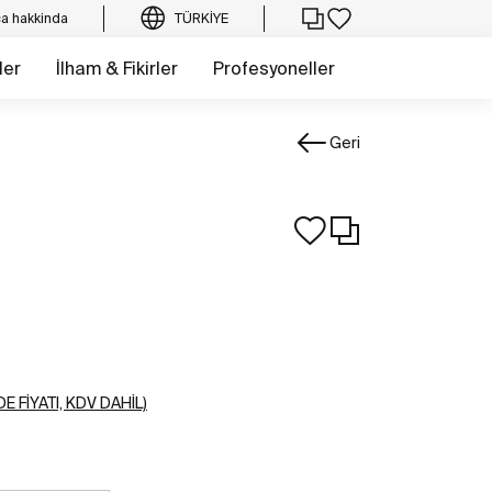
a hakkinda
TÜRKIYE
ler
İlham & Fikirler
Profesyoneller
Geri
E FIYATI, KDV DAHIL)