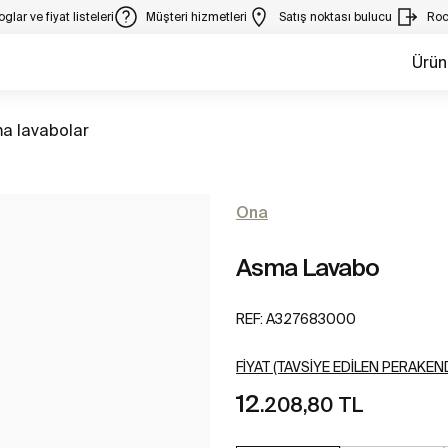
glar ve fiyat listeleri
Müşteri hizmetleri
Satış noktası bulucu
Roc
Ürün
a lavabolar
Ona
Asma Lavabo
REF:
A327683000
FIYAT (TAVSIYE EDILEN PERAKEND
12
.208,80 TL