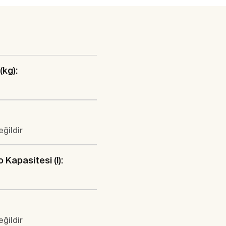
(kg):
eğildir
 Kapasitesi (l):
eğildir