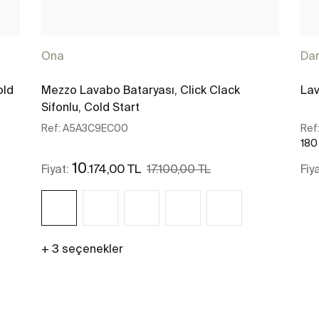
Ona
Da
old
Mezzo Lavabo Bataryası, Click Clack
Lav
Sifonlu, Cold Start
Ref:
A5A3C9EC00
Ref
180
10
.174,00 TL
Fiyat:
17.100,00 TL
Fiy
+ 3 seçenekler
Daha fazlasını gör