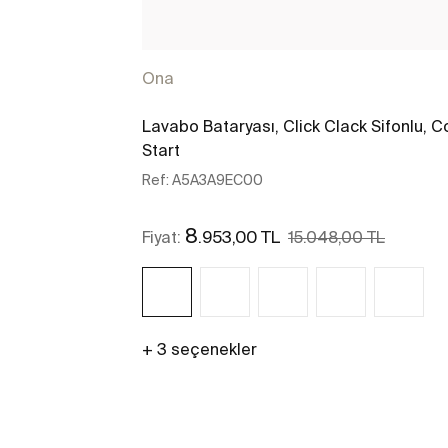
Ona
Lavabo Bataryası, Click Clack Sifonlu, C
Start
Ref:
A5A3A9EC00
8
.953,00 TL
Fiyat:
15.048,00 TL
+ 3 seçenekler
Daha fazlasını gör