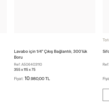
To
Lavabo için 1/4" Çıkış Bağlantılı, 300’lük
Sif
Boru
Ref:
A506403110
Ref
355 x 115 x 75
10
.980,00 TL
Fiyat:
Fiy