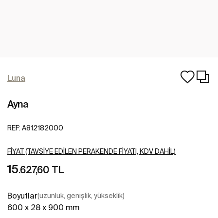
Luna
Ayna
REF:
A812182000
FIYAT (TAVSIYE EDILEN PERAKENDE FIYATI, KDV DAHIL)
15
.627,60 TL
Boyutlar
(uzunluk, genişlik, yükseklik)
600 x 28 x 900 mm