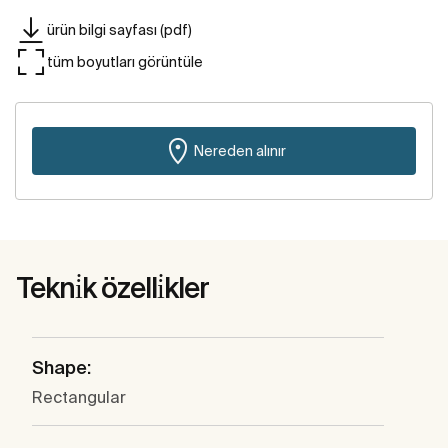
ürün bilgi sayfası (pdf)
tüm boyutları görüntüle
Nereden alınır
Tekni̇k özelli̇kler
Shape:
Rectangular