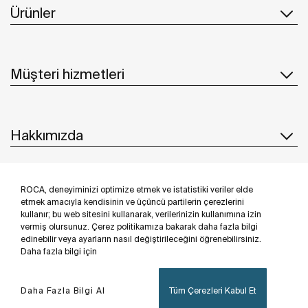
Ürünler
Müşteri hizmetleri
Hakkımızda
ROCA, deneyiminizi optimize etmek ve istatistiki veriler elde
İlham & Fikirler
etmek amacıyla kendisinin ve üçüncü partilerin çerezlerini
kullanır; bu web sitesini kullanarak, verilerinizin kullanımına izin
Bizi takip edin
vermiş olursunuz. Çerez politikamıza bakarak daha fazla bilgi
edinebilir veya ayarların nasıl değiştirileceğini öğrenebilirsiniz.
Daha fazla bilgi için
Daha Fazla Bilgi Al
Tüm Çerezleri Kabul Et
Privacy Policy
Legal notice
Cookies policy