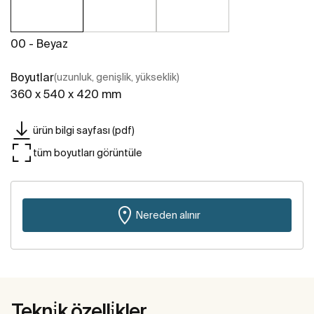
00 - Beyaz
Boyutlar
(uzunluk, genişlik, yükseklik)
360 x 540 x 420 mm
ürün bilgi sayfası (pdf)
tüm boyutları görüntüle
Nereden alınır
Tekni̇k özelli̇kler