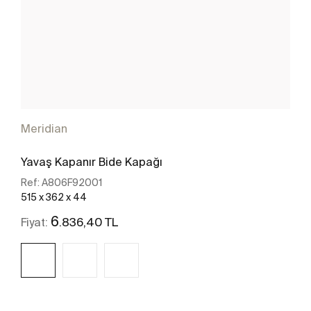
Meridian
Yavaş Kapanır Bide Kapağı
Ref:
A806F92001
515 x 362 x 44
6
.836,40 TL
Fiyat: