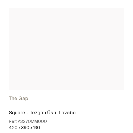
The Gap
Square - Tezgah Üstü Lavabo
Ref:
A3270MM000
420 x 390 x 130