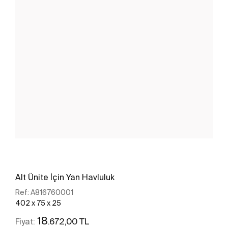
Alt Ünite İçin Yan Havluluk
Ref:
A816760001
402 x 75 x 25
18
.672,00 TL
Fiyat: