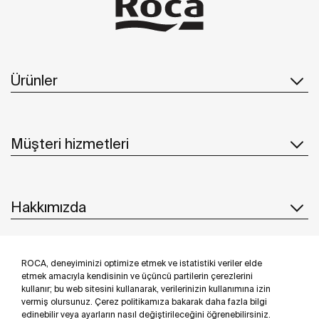
Ürünler
Müşteri hizmetleri
Hakkımızda
ROCA, deneyiminizi optimize etmek ve istatistiki veriler elde
İlham & Fikirler
etmek amacıyla kendisinin ve üçüncü partilerin çerezlerini
kullanır; bu web sitesini kullanarak, verilerinizin kullanımına izin
Bizi takip edin
vermiş olursunuz. Çerez politikamıza bakarak daha fazla bilgi
edinebilir veya ayarların nasıl değiştirileceğini öğrenebilirsiniz.