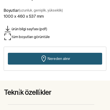
Boyutlar
(uzunluk, genişlik, yükseklik)
1000 x 460 x 537 mm
ürün bilgi sayfası (pdf)
tüm boyutları görüntüle
Nereden alınır
Tekni̇k özelli̇kler