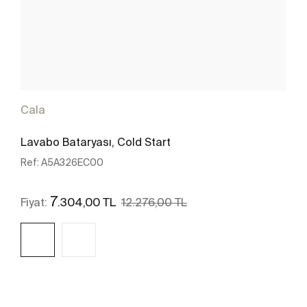
Cala
Lavabo Bataryası, Cold Start
Ref:
A5A326EC00
7
.304,00 TL
Fiyat:
12.276,00 TL
Daha fazlasını gör