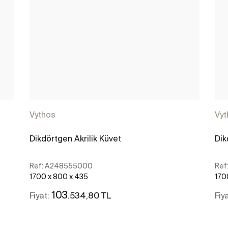
Vythos
Vyt
Dikdörtgen Akrilik Küvet
Dik
Ref:
A248555000
Ref
1700 x 800 x 435
170
103
.534,80 TL
Fiyat:
Fiy