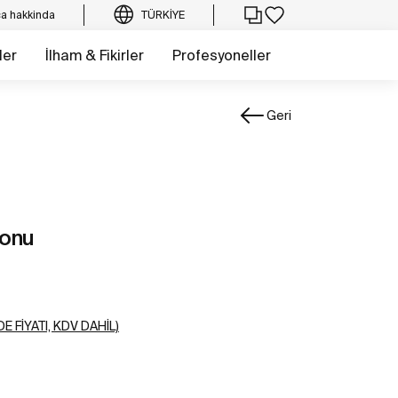
a hakkinda
TÜRKIYE
ler
İlham & Fikirler
Profesyoneller
Geri
fonu
E FIYATI, KDV DAHIL)