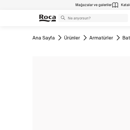
Mağazalar ve galeriler
Katalo
Tüm
Tüm
Tüm
Tü
Ana Sayfa
Ürünler
Armatürler
Bat