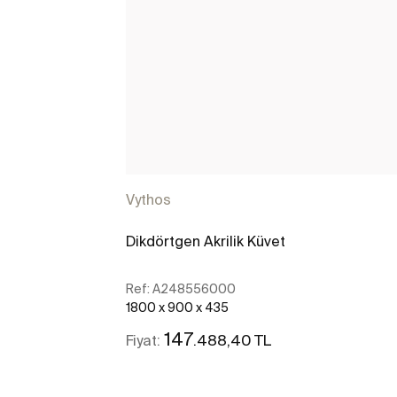
Vythos
Dikdörtgen Akrilik Küvet
Ref:
A248556000
1800 x 900 x 435
147
.488,40 TL
Fiyat: