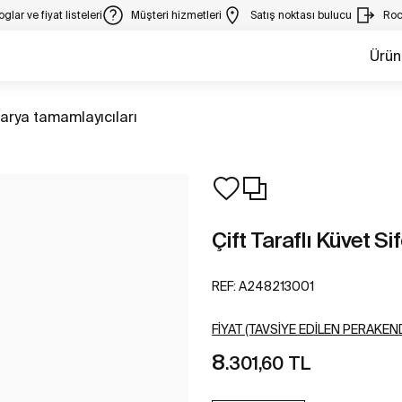
glar ve fiyat listeleri
Müşteri hizmetleri
Satış noktası bulucu
Roc
Ürün
m
arya tamamlayıcıları
Çift Taraflı Küvet Si
REF:
A248213001
FIYAT (TAVSIYE EDILEN PERAKEND
8
.301,60 TL