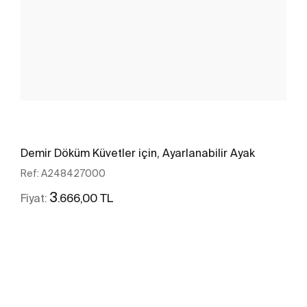
Demir Döküm Küvetler için, Ayarlanabilir Ayak
Ref:
A248427000
3
.666,00 TL
Fiyat:
Daha fazlasını gör