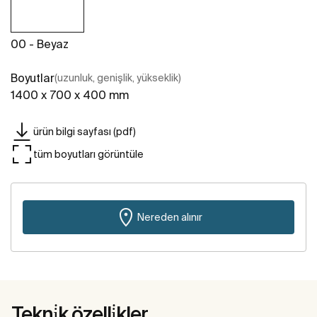
00 - Beyaz
Boyutlar
(uzunluk, genişlik, yükseklik)
1400 x 700 x 400 mm
ürün bilgi sayfası (pdf)
tüm boyutları görüntüle
Nereden alınır
Tekni̇k özelli̇kler