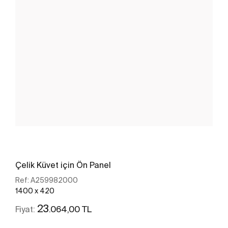
Çelik Küvet için Ön Panel
Ref:
A259982000
1400 x 420
23
.064,00 TL
Fiyat: