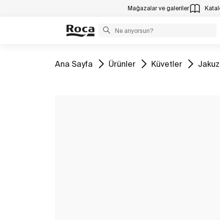
Mağazalar ve galeriler
Katalo
Tüm
Tüm
Tüm
Tüm
Ana Sayfa
Ürünler
Küvetler
Jakuzi