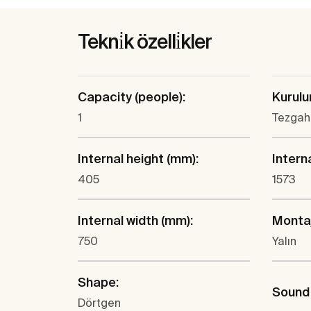
Tekni̇k özelli̇kler
Capacity (people):
Kurulu
1
Tezgah
Internal height (mm):
Intern
405
1573
Internal width (mm):
Monta
750
Yalın
Shape:
Sound 
Dörtgen