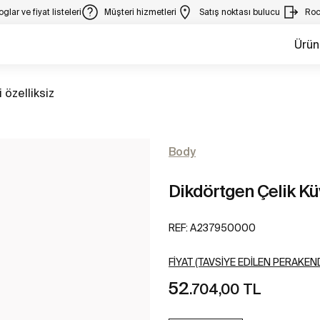
glar ve fiyat listeleri
Müşteri hizmetleri
Satış noktası bulucu
Roc
Ürün
 özelliksiz
Body
Dikdörtgen Çelik Kü
REF:
A237950000
FIYAT (TAVSIYE EDILEN PERAKEND
52
.704,00 TL