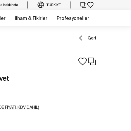
a hakkinda
TÜRKIYE
ler
İlham & Fikirler
Profesyoneller
Geri
vet
E FIYATI, KDV DAHIL)