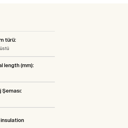
m türü:
üstü
al length (mm):
j Şeması:
insulation