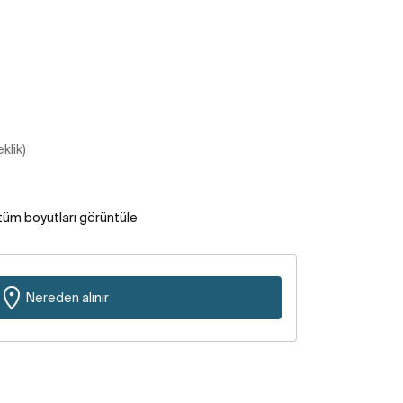
klik)
tüm boyutları görüntüle
Nereden alınır