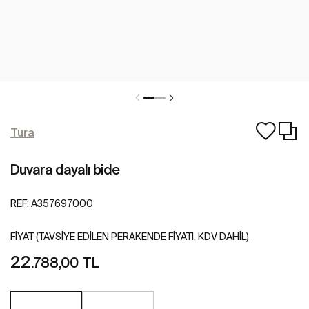
Tura
Duvara dayalı bide
REF:
A357697000
FIYAT (TAVSIYE EDILEN PERAKENDE FIYATI, KDV DAHIL)
22
.788,00 TL