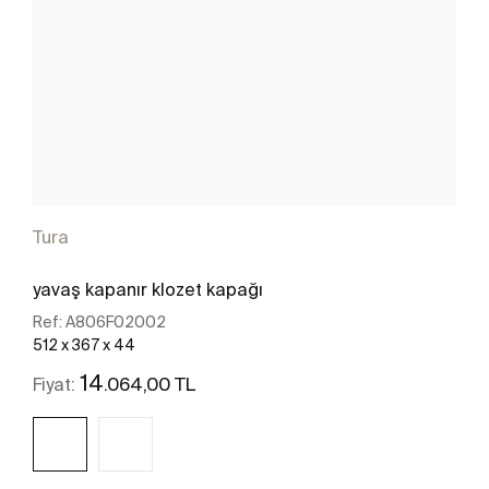
Tura
yavaş kapanır klozet kapağı
Ref:
A806F02002
512 x 367 x 44
14
.064,00 TL
Fiyat: