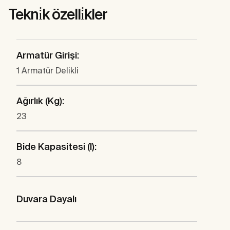
Tekni̇k özelli̇kler
Armatür Girişi:
1 Armatür Delikli
Ağırlık (Kg):
23
Bide Kapasitesi (l):
8
Duvara Dayalı