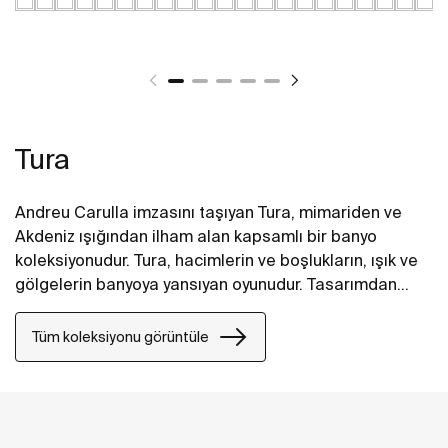
Tura
Andreu Carulla imzasını taşıyan Tura, mimariden ve
Akdeniz ışığından ilham alan kapsamlı bir banyo
koleksiyonudur. Tura, hacimlerin ve boşlukların, ışık ve
gölgelerin banyoya yansıyan oyunudur. Tasarımdan
kullanılan teknolojiye, geri dönüştürülmüş
malzemelerden plastik içermeyen ambalajlara kadar
Tüm koleksiyonu görüntüle
koleksiyonun her detayında yenilik ve sürdürülebilirlik
kendini gösterir.