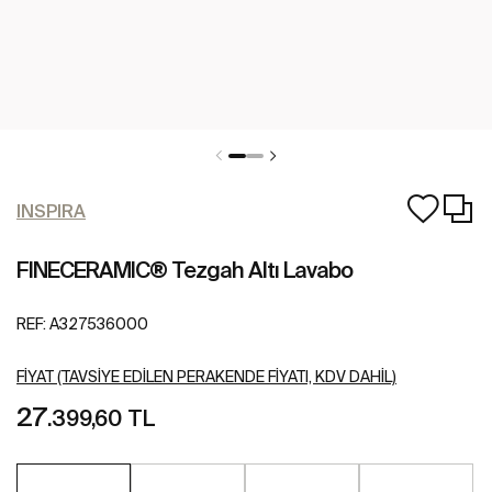
INSPIRA
FINECERAMIC® Tezgah Altı Lavabo
REF:
A327536000
FIYAT (TAVSIYE EDILEN PERAKENDE FIYATI, KDV DAHIL)
27
.399,60 TL