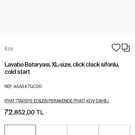
Kay
Lavabo Bataryası, XL-size, click clack sifonlu,
cold start
REF:
A5A347GC00
FIYAT (TAVSIYE EDILEN PERAKENDE FIYATI, KDV DAHIL)
72
.852,00 TL