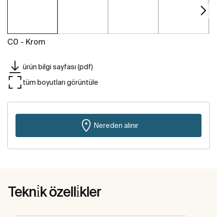
C0 - Krom
ürün bilgi sayfası (pdf)
tüm boyutları görüntüle
Nereden alınır
Tekni̇k özelli̇kler