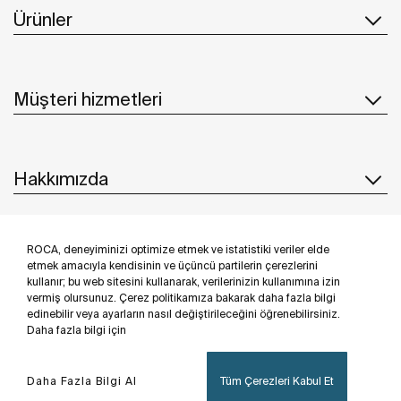
Ürünler
Müşteri hizmetleri
Hakkımızda
ROCA, deneyiminizi optimize etmek ve istatistiki veriler elde
İlham & Fikirler
etmek amacıyla kendisinin ve üçüncü partilerin çerezlerini
kullanır; bu web sitesini kullanarak, verilerinizin kullanımına izin
Bizi takip edin
vermiş olursunuz. Çerez politikamıza bakarak daha fazla bilgi
edinebilir veya ayarların nasıl değiştirileceğini öğrenebilirsiniz.
Daha fazla bilgi için
Daha Fazla Bilgi Al
Tüm Çerezleri Kabul Et
Privacy Policy
Legal notice
Cookies policy