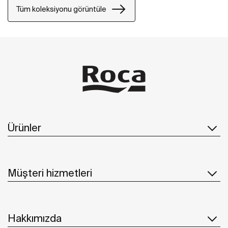
Roca’nın son yeniliklerini de barındırıyor.
Tüm koleksiyonu görüntüle
Ürünler
Müşteri hizmetleri
Hakkımızda