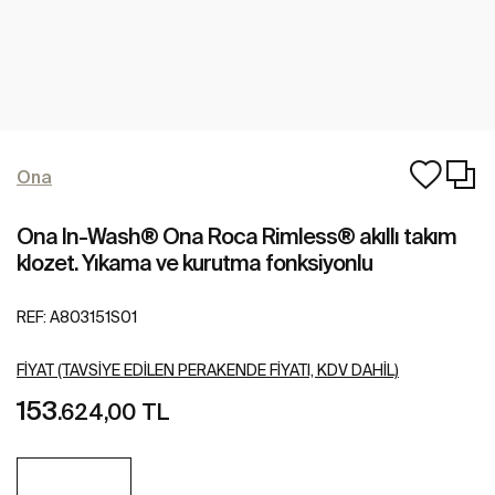
Ona
Ona In-Wash® Ona Roca Rimless® akıllı takım
klozet. Yıkama ve kurutma fonksiyonlu
REF:
A803151S01
FIYAT (TAVSIYE EDILEN PERAKENDE FIYATI, KDV DAHIL)
153
.624,00 TL