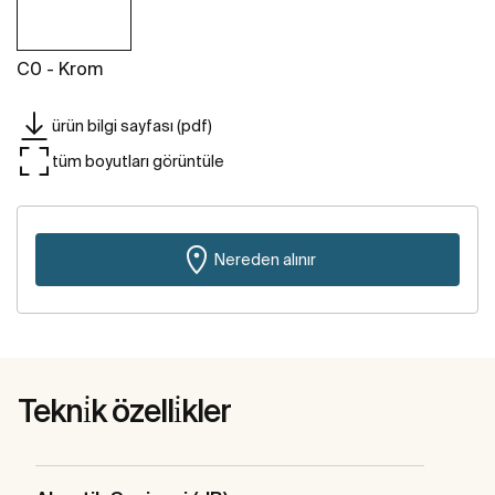
C0 - Krom
ürün bilgi sayfası (pdf)
tüm boyutları görüntüle
Nereden alınır
Tekni̇k özelli̇kler