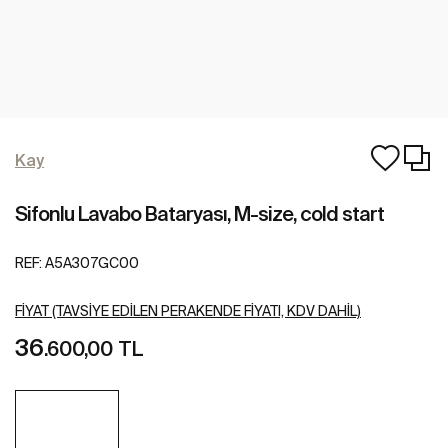
Kay
Sifonlu Lavabo Bataryası, M-size, cold start
REF:
A5A307GC00
FIYAT (TAVSIYE EDILEN PERAKENDE FIYATI, KDV DAHIL)
36
.600,00 TL