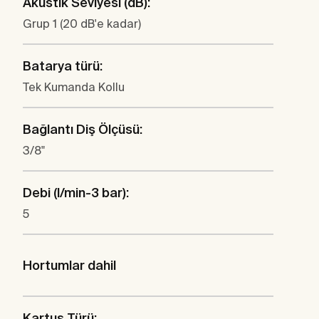
Akustik Seviyesi (dB):
Grup 1 (20 dB'e kadar)
Batarya türü:
Tek Kumanda Kollu
Bağlantı Diş Ölçüsü:
3/8"
Debi (l/min-3 bar):
5
Hortumlar dahil
Kartuş Türü: