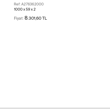
Ref:
A276362000
1000 x 59 x 2
8
.301,60 TL
Fiyat:
Daha fazlasını gör