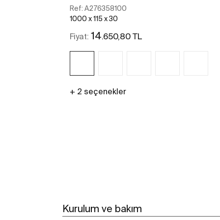
Ref:
A276358100
1000 x 115 x 30
14
.650,80 TL
Fiyat:
+ 2 seçenekler
Daha fazlasını gör
Kurulum ve bakım