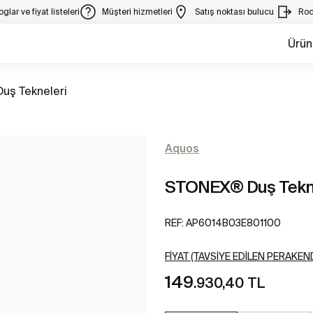
glar ve fiyat listeleri
Müşteri hizmetleri
Satış noktası bulucu
Roc
Ürün
Tüm
Duş Tekneleri
Aquos
STONEX® Duş Tekn
REF:
AP6014B03E801100
FIYAT (TAVSIYE EDILEN PERAKEND
149
.930,40 TL