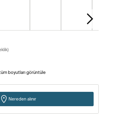
klik)
tüm boyutları görüntüle
Nereden alınır