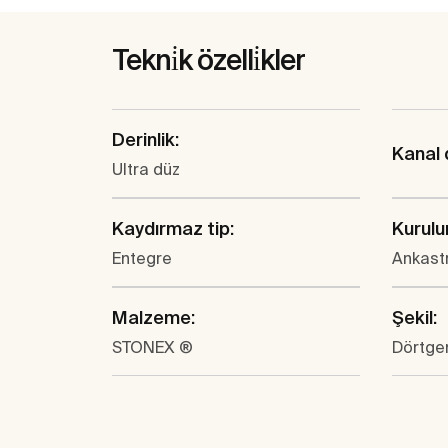
Tekni̇k özelli̇kler
Derinlik:
Kanal 
Ultra düz
Kaydırmaz tip:
Kurulum
Entegre
Ankast
Malzeme:
Şekil:
STONEX ®
Dörtge