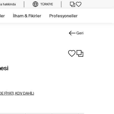
a hakkinda
TÜRKIYE
ler
İlham & Fikirler
Profesyoneller
Geri
esi
E FIYATI, KDV DAHIL)