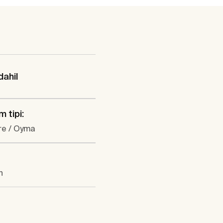
dahil
 tipi:
re / Oyma
n