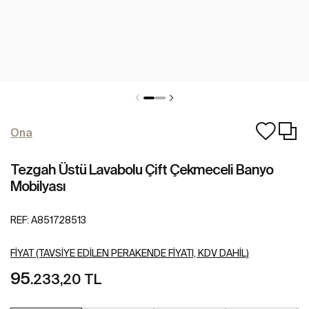
Ona
Tezgah Üstü Lavabolu Çift Çekmeceli Banyo
Mobilyası
REF:
A851728513
FIYAT (TAVSIYE EDILEN PERAKENDE FIYATI, KDV DAHIL)
95
.233,20 TL