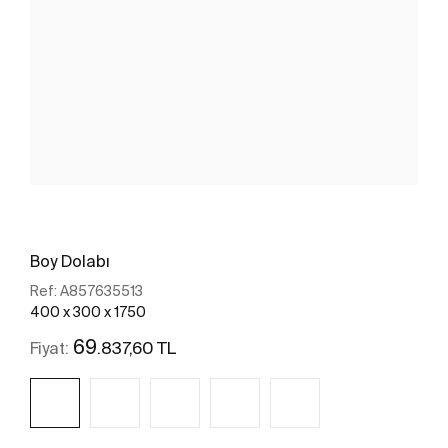
Boy Dolabı
Ref:
A857635513
400 x 300 x 1750
69
.837,60 TL
Fiyat: