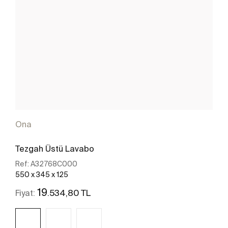
Ona
Tezgah Üstü Lavabo
Ref:
A32768C000
550 x 345 x 125
19
.534,80 TL
Fiyat: