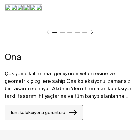
Ona
Çok yönlü kullanıma, geniş ürün yelpazesine ve
geometrik çizgilere sahip Ona koleksiyonu, zamansız
bir tasarım sunuyor. Akdeniz'den ilham alan koleksiyon,
farklı tasarım ihtiyaçlarına ve tüm banyo alanlarına
uyarlanabilen geniş ürün yelpazesinin yanı sıra
Roca’nın son yeniliklerini de barındırıyor.
Tüm koleksiyonu görüntüle