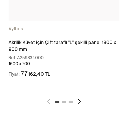
Vythos
Akrilik Küvet için Çift taraflı "L" şekilli panel 1900 x
900 mm
Ref:
A259834000
1600 x 700
77
.162,40 TL
Fiyat:
Daha fazlasını gör