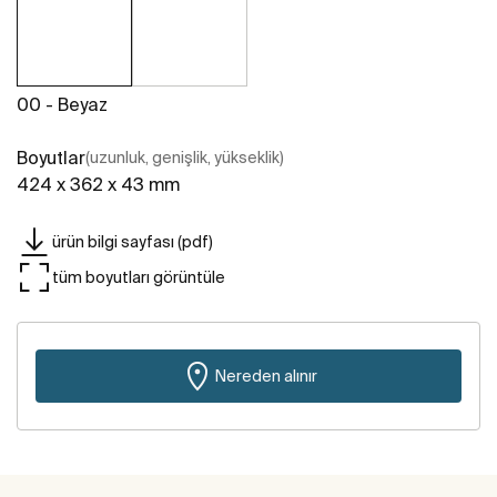
00 - Beyaz
Boyutlar
(uzunluk, genişlik, yükseklik)
424 x 362 x 43 mm
ürün bilgi sayfası (pdf)
tüm boyutları görüntüle
Nereden alınır