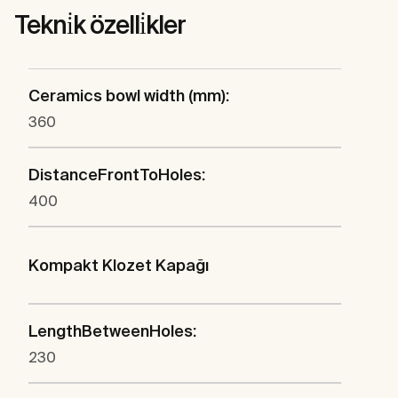
Tekni̇k özelli̇kler
Ceramics bowl width (mm):
360
DistanceFrontToHoles:
400
Kompakt Klozet Kapağı
LengthBetweenHoles:
230