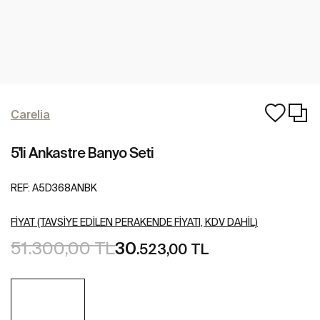
Carelia
5'li Ankastre Banyo Seti
REF:
A5D368ANBK
FIYAT (TAVSIYE EDILEN PERAKENDE FIYATI, KDV DAHIL)
51.300,00 TL
30
.523,00 TL