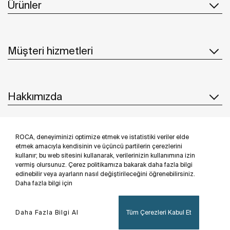
Ürünler
Müşteri hizmetleri
Hakkımızda
ROCA, deneyiminizi optimize etmek ve istatistiki veriler elde
İlham & Fikirler
etmek amacıyla kendisinin ve üçüncü partilerin çerezlerini
kullanır; bu web sitesini kullanarak, verilerinizin kullanımına izin
Bizi takip edin
vermiş olursunuz. Çerez politikamıza bakarak daha fazla bilgi
edinebilir veya ayarların nasıl değiştirileceğini öğrenebilirsiniz.
Daha fazla bilgi için
Daha Fazla Bilgi Al
Tüm Çerezleri Kabul Et
Privacy Policy
Legal notice
Cookies policy