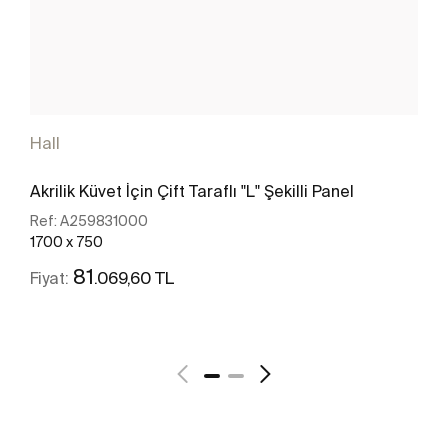
Hall
Akrilik Küvet İçin Çift Taraflı "L" Şekilli Panel
Ref:
A259831000
1700 x 750
81
.069,60 TL
Fiyat:
Daha fazlasını gör