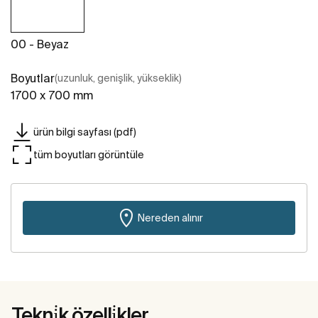
00 - Beyaz
Boyutlar
(uzunluk, genişlik, yükseklik)
1700 x 700 mm
ürün bilgi sayfası (pdf)
tüm boyutları görüntüle
Nereden alınır
Tekni̇k özelli̇kler