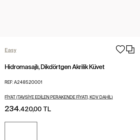
Easy
Hidromasajlı, Dikdörtgen Akrilik Küvet
REF:
A248520001
FIYAT (TAVSIYE EDILEN PERAKENDE FIYATI, KDV DAHIL)
234
.420,00 TL