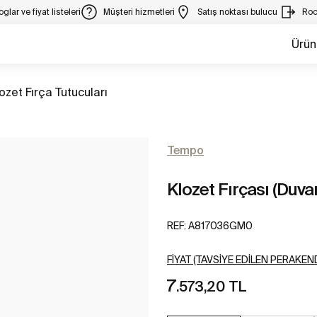
glar ve fiyat listeleri
Müşteri hizmetleri
Satış noktası bulucu
Roc
Ürün
üm
ozet Fırça Tutucuları
Tempo
Klozet Fırçası (Duv
REF:
A817036GM0
FIYAT (TAVSIYE EDILEN PERAKEND
7
.573,20 TL