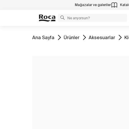
Mağazalar ve galeriler
Katalo
Tüm
Tüm
Tüm
T
Ana Sayfa
Ürünler
Aksesuarlar
Kl