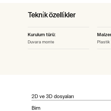
Tekni̇k özelli̇kler
Kurulum türü:
Malze
Duvara monte
Plastik
2D ve 3D dosyaları
Bim