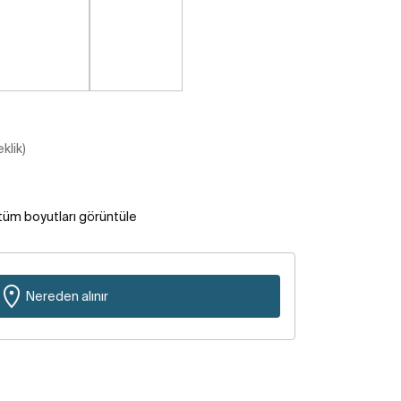
klik)
tüm boyutları görüntüle
Nereden alınır