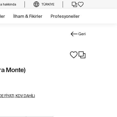
a hakkinda
TÜRKIYE
ler
İlham & Fikirler
Profesyoneller
Geri
ara Monte)
E FIYATI, KDV DAHIL)